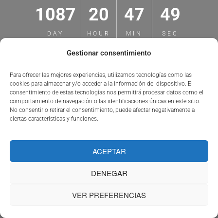
1087
20
47
49
DAY
HOUR
MIN
SEC
Gestionar consentimiento
[mc4wp_form id="1159"]
Para ofrecer las mejores experiencias, utilizamos tecnologías como las
cookies para almacenar y/o acceder a la información del dispositivo. El
consentimiento de estas tecnologías nos permitirá procesar datos como el
comportamiento de navegación o las identificaciones únicas en este sitio.
No consentir o retirar el consentimiento, puede afectar negativamente a
ciertas características y funciones.
ACEPTAR
DENEGAR
VER PREFERENCIAS